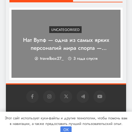
UNCATEGORISED
Нат Вулф — одна из самых ярких
персоналий мира спорта —
захватывающая биография,
travelbox27_
3 года спустя
незабываемые достижения и
увлекательные факты
Digital Newspaper - многофункциональная тема
Этот сайт использует куки-файлы и другие технологии, чтобы помочь вам
WordPress для новостей 2026. Powered By
.
BlazeThemes
в навигации, а также предоставить лучший пользовательский опыт.
OK