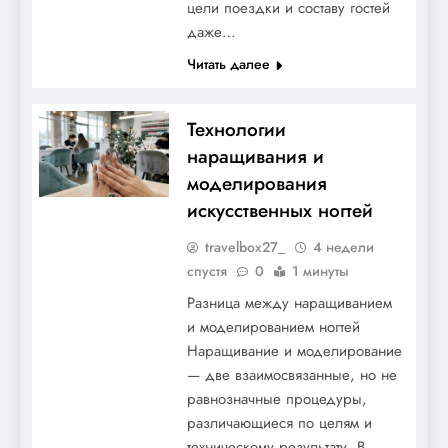
цели поездки и составу гостей
даже…
Читать далее
Технологии
наращивания и
моделирования
искусственных ногтей
Натали — удивительная биография,
потрясающая личная жизнь и
travelbox27_
4 недели
захватывающие события в жизни
спустя
0
1 минуты
российской певицы!
Разница между наращиванием
и моделированием ногтей
Наращивание и моделирование
— две взаимосвязанные, но не
равнозначные процедуры,
различающиеся по целям и
техническому результату. В