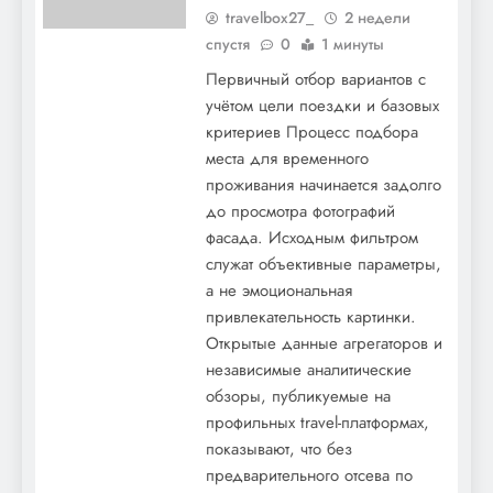
travelbox27_
2 недели
Сергей Чирков – карьера популярного
спустя
0
1 минуты
российского актера, его биография и
Первичный отбор вариантов с
невероятные достижения в мире
учётом цели поездки и базовых
критериев Процесс подбора
искусства
места для временного
проживания начинается задолго
до просмотра фотографий
фасада. Исходным фильтром
служат объективные параметры,
а не эмоциональная
привлекательность картинки.
Открытые данные агрегаторов и
независимые аналитические
Андриян Николаев — Удивительная
обзоры, публикуемые на
жизнь первого космонавта, его
профильных travel-платформах,
биография и интересные факты
показывают, что без
предварительного отсева по