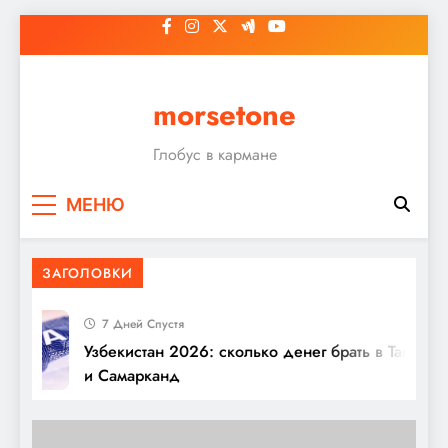
арене
Перейти
к
содержимому
morsetone
Глобус в кармане
Михалков — биография, Никита, личная
МЕНЮ
жизнь
ЗАГОЛОВКИ
7 Дней Спустя
Узбекистан 2026: сколько денег брать в Ташкент
и Самарканд