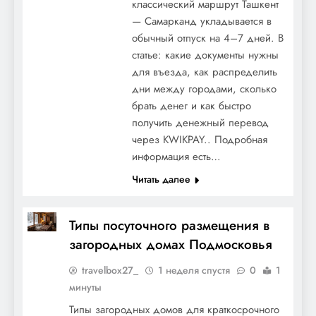
Михалков — биография, Никита, личная
классический маршрут Ташкент
— Самарканд укладывается в
жизнь
обычный отпуск на 4–7 дней. В
статье: какие документы нужны
для въезда, как распределить
дни между городами, сколько
брать денег и как быстро
получить денежный перевод
через KWIKPAY.. Подробная
информация есть…
Читать далее
Никита Тезин — талантливый российский
Типы посуточного размещения в
спортсмен и тренер, чья биография
загородных домах Подмосковья
полна достижений, мотивации и
travelbox27_
1 неделя спустя
0
1
вдохновения. Последние новости,
минуты
интересные факты и удивительные
Типы загородных домов для краткосрочного