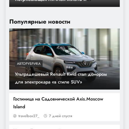
захватывающие события в жизни
российской певицы!
Популярные новости
АВТОРУБРИКА
Ультрадешевый Renault Kwid стал донором
Цветочная мастерская: услуги,
для электрокара «в стиле SUV»
материалы и примеры оформления
Гостиница на Садовнической Axis.Moscow
Island
travelbox27_
7 дней спустя