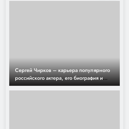
актрисы, которая вдохновляет своим
талантом и внешностью
Сергей Чирков – карьера популярного
российского актера, его биография и
невероятные достижения в мире
искусства