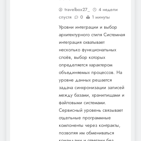
до главных достижений на спортивной
travelbox27_
4 недели
арене
спустя
0
1 минуты
Уровни интеграции и выбор
архитектурного стиля Системная
интеграция охватывает
несколько функциональных
слоёв, выбор которых
определяется характером
объединяемых процессов. На
Михалков — биография, Никита, личная
уровне данных решается
задача синхронизации записей
жизнь
между базами, хранилищами и
файловыми системами.
Сервисный уровень связывает
отдельные программные
компоненты через контракты,
позволяя им обмениваться
командами и ответами без