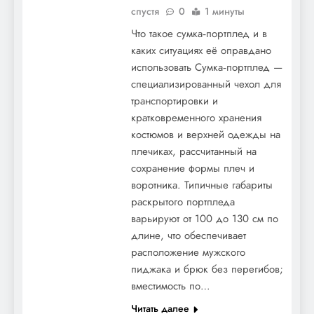
спустя
0
1 минуты
Что такое сумка‑портплед и в
каких ситуациях её оправдано
использовать Сумка‑портплед —
специализированный чехол для
транспортировки и
кратковременного хранения
костюмов и верхней одежды на
плечиках, рассчитанный на
сохранение формы плеч и
воротника. Типичные габариты
раскрытого портпледа
варьируют от 100 до 130 см по
длине, что обеспечивает
расположение мужского
пиджака и брюк без перегибов;
вместимость по…
Читать далее