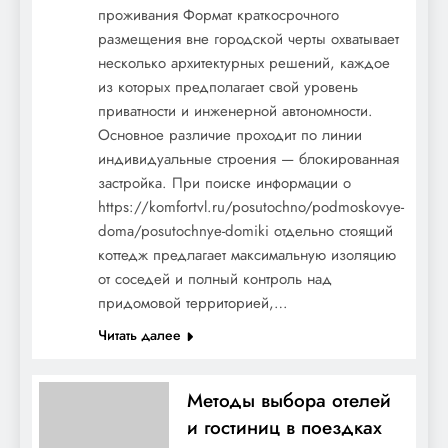
истории из жизни звезды футбола.
проживания Формат краткосрочного
размещения вне городской черты охватывает
несколько архитектурных решений, каждое
из которых предполагает свой уровень
приватности и инженерной автономности.
Основное различие проходит по линии
индивидуальные строения — блокированная
Андоленко Карина — личная жизнь,
застройка. При поиске информации о
муж, биография, фото — полная история
https://komfortvl.ru/posutochno/podmoskovye-
doma/posutochnye-domiki отдельно стоящий
успеха и известности знаменитой
коттедж предлагает максимальную изоляцию
актрисы, которая вдохновляет своим
от соседей и полный контроль над
талантом и внешностью
придомовой территорией,…
Читать далее
Методы выбора отелей
и гостиниц в поездках