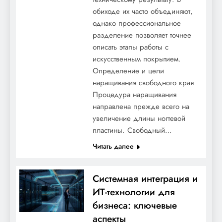
обиходе их часто объединяют,
однако профессиональное
разделение позволяет точнее
Цветочная мастерская: услуги,
описать этапы работы с
материалы и примеры оформления
искусственным покрытием.
Определение и цели
наращивания свободного края
Процедура наращивания
направлена прежде всего на
увеличение длины ногтевой
пластины. Свободный…
Читать далее
Системная интеграция и
ИТ-технологии для
Биография Фатимы Диаме — история
бизнеса: ключевые
жизни и карьеры знаменитого
аспекты
баскетболиста — от скромных начинаний