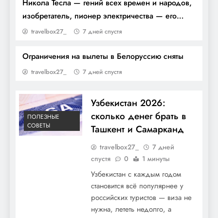
Никола Тесла — гений всех времен и народов,
изобретатель, пионер электричества — его
биография, открытия и невероятные
travelbox27_
7 дней спустя
достижения, меняющие мир
Ограничения на вылеты в Белоруссию сняты
Биография Фатимы Диаме — история
travelbox27_
7 дней спустя
жизни и карьеры знаменитого
баскетболиста — от скромных начинаний
Узбекистан 2026:
до главных достижений на спортивной
сколько денег брать в
ПОЛЕЗНЫЕ
арене
СОВЕТЫ
Ташкент и Самарканд
travelbox27_
7 дней
спустя
0
1 минуты
Узбекистан с каждым годом
становится всё популярнее у
российских туристов — виза не
нужна, лететь недолго, а