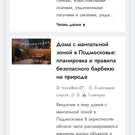
синевы, известняковыми
скалами, уединенными
лагунами и закатами, ради…
Читать далее
Дома с мангальной
зоной в Подмосковье:
планировка и правила
безопасного барбекю
на природе
travelbox27_
5 месяцев
спустя
0
1 минуты
Введение в тему домов с
мангальной зоной в
Подмосковье В окрестностях
области часто рассматриваются
варианты жилых объектов и