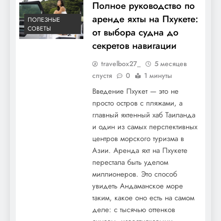
Полное руководство по
аренде яхты на Пхукете:
ПОЛЕЗНЫЕ
СОВЕТЫ
от выбора судна до
секретов навигации
travelbox27_
5 месяцев
спустя
0
1 минуты
Введение Пхукет — это не
просто остров с пляжами, а
главный яхтенный хаб Таиланда
и один из самых перспективных
центров морского туризма в
Азии. Аренда яхт на Пхукете
перестала быть уделом
миллионеров. Это способ
увидеть Андаманское море
таким, какое оно есть на самом
деле: с тысячью оттенков