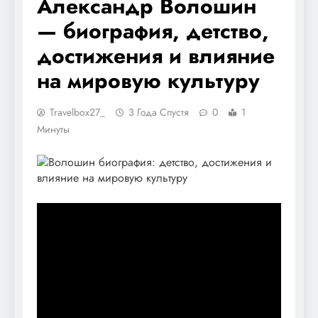
Александр Волошин
— биография, детство,
достижения и влияние
на мировую культуру
Travelbox27_
3 Года Спустя
0
1
Минуты