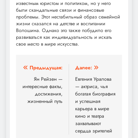
известным юристом и политиком, но у него
были скандальные связи и финансовые
проблемы. Этот нестабильный образ семейной
жизни сказался на детстве и воспитании
Волошина. Однако это также побудило его
развиваться как индивидуальность и искать
свое место в мире искусства.
Навигация
Предыдущая:
Далее:
по
Ян Рейзен —
Евгения Уралова
интересные факты,
— актриса, чья
записям
достижения,
богатая биография
жизненный путь
и успешная
карьера в мире
кино и театра
захватывают
сердца зрителей