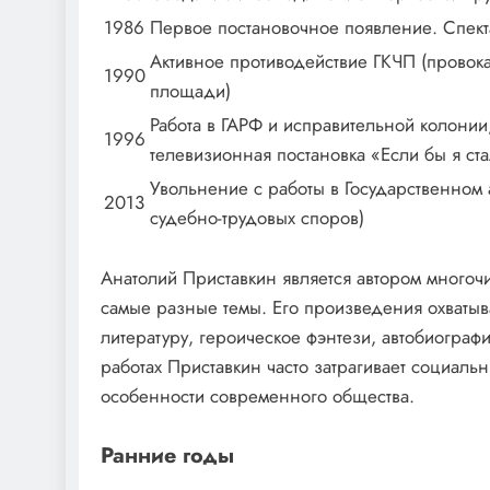
1986
Первое постановочное появление. Спект
Активное противодействие ГКЧП (провока
1990
площади)
Работа в ГАРФ и исправительной колони
1996
телевизионная постановка «Если бы я ст
Увольнение с работы в Государственном 
2013
судебно-трудовых споров)
Анатолий Приставкин является автором многоч
самые разные темы. Его произведения охватыв
литературу, героическое фэнтези, автобиографи
работах Приставкин часто затрагивает социаль
особенности современного общества.
Ранние годы