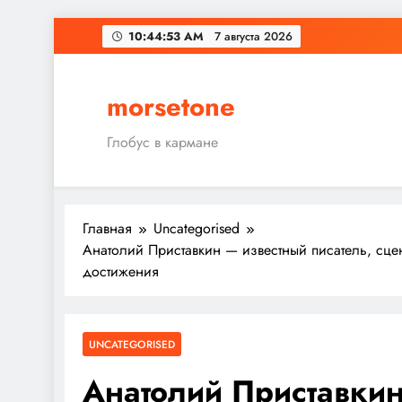
Перейти
10:44:54 AM
7 августа 2026
к
содержимому
morsetone
Глобус в кармане
Главная
Uncategorised
Анатолий Приставкин — известный писатель, сце
достижения
UNCATEGORISED
Анатолий Приставкин