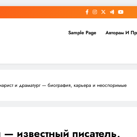
Sample Page
Авторам И П
нарист и драматург — биография, карьера и неоспоримые
 — известный писатель,