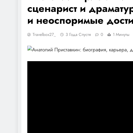
сценарист и драмату
и неоспоримые дост
Travelbox27_
3 Года Спустя
0
1 Минуты