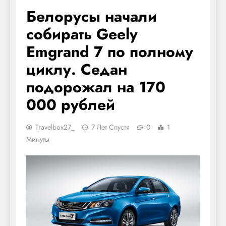
Белорусы начали
собирать Geely
Emgrand 7 по полному
циклу. Седан
подорожал на 170
000 рублей
Travelbox27_
7 Лет Спустя
0
1
Минуты