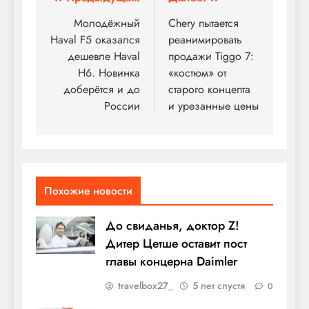
Навигация
по
Молодёжный
Chery пытается
Haval F5 оказался
реанимировать
записям
дешевле Haval
продажи Tiggo 7:
H6. Новинка
«костюм» от
доберётся и до
старого концепта
России
и урезанные цены
Похожие новости
До свиданья, доктор Z!
Дитер Цетше оставит пост
главы концерна Daimler
travelbox27_
5 лет спустя
0