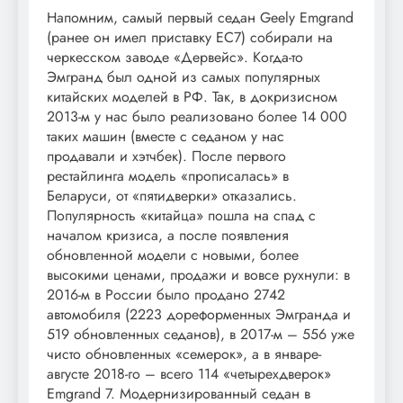
Напомним, самый первый седан Geely Emgrand
(ранее он имел приставку EC7) собирали на
черкесском заводе «Дервейс». Когда-то
Эмгранд был одной из самых популярных
китайских моделей в РФ. Так, в докризисном
2013-м у нас было реализовано более 14 000
таких машин (вместе с седаном у нас
продавали и хэтчбек). После первого
рестайлинга модель «прописалась» в
Беларуси, от «пятидверки» отказались.
Популярность «китайца» пошла на спад с
началом кризиса, а после появления
обновленной модели с новыми, более
высокими ценами, продажи и вовсе рухнули: в
2016-м в России было продано 2742
автомобиля (2223 дореформенных Эмгранда и
519 обновленных седанов), в 2017-м – 556 уже
чисто обновленных «семерок», а в январе-
августе 2018-го – всего 114 «четырехдверок»
Emgrand 7. Модернизированный седан в