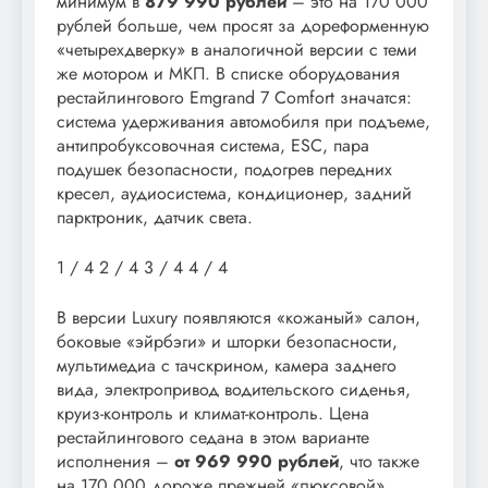
минимум в
879 990 рублей
– это на 170 000
рублей больше, чем просят за дореформенную
«четырехдверку» в аналогичной версии с теми
же мотором и МКП. В списке оборудования
рестайлингового Emgrand 7 Comfort значатся:
система удерживания автомобиля при подъеме,
антипробуксовочная система, ESC, пара
подушек безопасности, подогрев передних
кресел, аудиосистема, кондиционер, задний
парктроник, датчик света.
1
/ 4
2
/ 4
3
/ 4
4
/ 4
В версии Luxury появляются «кожаный» салон,
боковые «эйрбэги» и шторки безопасности,
мультимедиа с тачскрином, камера заднего
вида, электропривод водительского сиденья,
круиз-контроль и климат-контроль. Цена
рестайлингового седана в этом варианте
исполнения –
от 969 990 рублей
, что также
на 170 000 дороже прежней «люксовой»