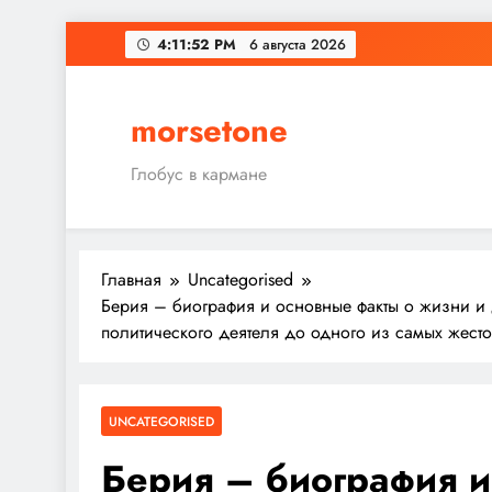
Перейти
4:11:52 PM
6 августа 2026
к
содержимому
morsetone
Глобус в кармане
Главная
Uncategorised
Берия – биография и основные факты о жизни и 
политического деятеля до одного из самых жест
UNCATEGORISED
Берия – биография и