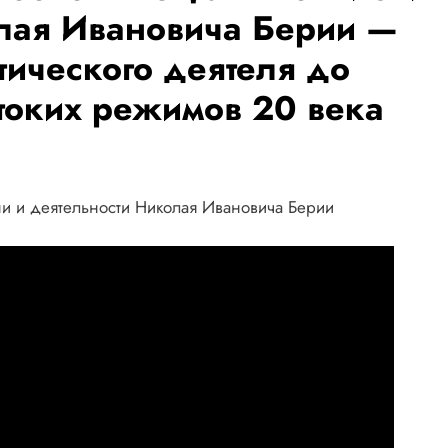
олая Ивановича Берии —
тического деятеля до
токих режимов 20 века