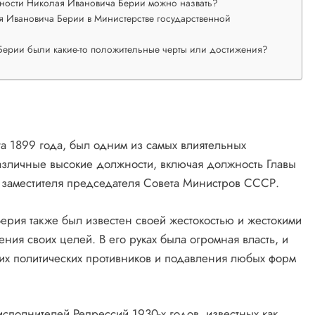
ьности Николая Ивановича Берии можно назвать?
я Ивановича Берии в Министерстве государственной
Берии были какие-то положительные черты или достижения?
а 1899 года, был одним из самых влиятельных
азличные высокие должности, включая должность Главы
 заместителя председателя Совета Министров СССР.
Берия также был известен своей жестокостью и жестокими
ния своих целей. В его руках была огромная власть, и
оих политических противников и подавления любых форм
сполнителей Репрессий 1930-х годов, известных как