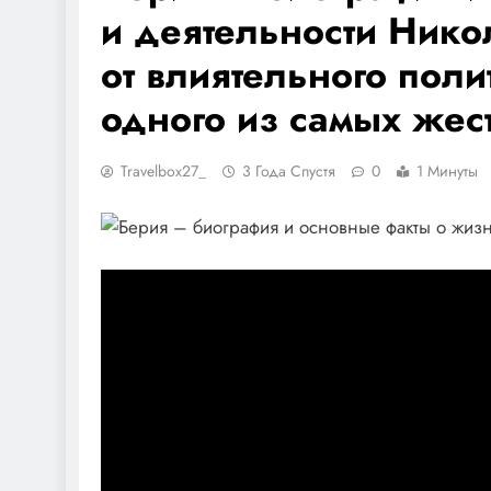
и деятельности Ник
от влиятельного поли
одного из самых жес
Travelbox27_
3 Года Спустя
0
1 Минуты