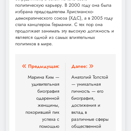
политическую карьеру. В 2000 году она была
избрана председателем Христианско-
демократического союза (ХДС), а в 2005 году
стала канцлером Германии. С тех пор она
продолжает занимать эту высокую должность и
является одной из самых влиятельных
политиков в мире.
Навигация
Предыдущая:
Далее:
по
Марина Ким —
Анатолий Толстой
удивительная
— уникальная
записям
биография
личность — его
одаренной
биография,
женщины,
достижения и
покорившей пик
вклад в
успеха с
различные сферы
помощью
общественной