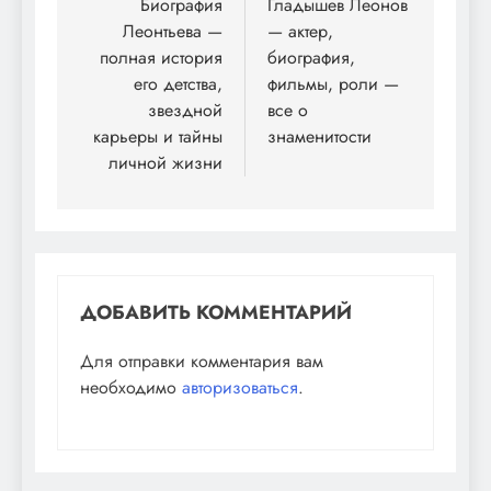
по
Биография
Гладышев Леонов
Леонтьева —
— актер,
записям
полная история
биография,
его детства,
фильмы, роли —
звездной
все о
карьеры и тайны
знаменитости
личной жизни
ДОБАВИТЬ КОММЕНТАРИЙ
Для отправки комментария вам
необходимо
авторизоваться
.