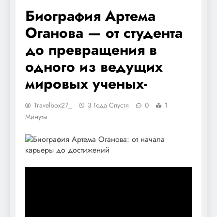
Биография Артема
Оганова — от студента
до превращения в
одного из ведущих
мировых ученых-
Travelbox27_
3 Года Спустя
0
1
Минуты