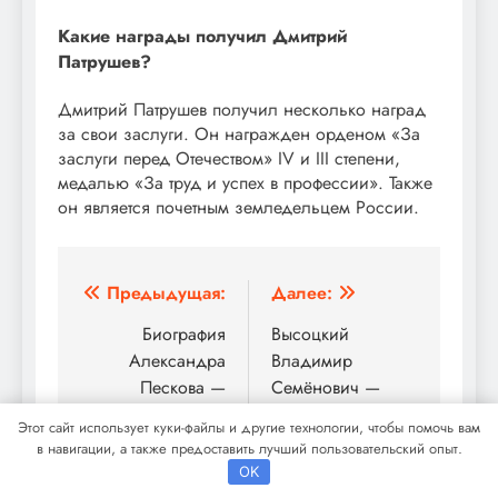
Какие награды получил Дмитрий
Патрушев?
Дмитрий Патрушев получил несколько наград
за свои заслуги. Он награжден орденом «За
заслуги перед Отечеством» IV и III степени,
медалью «За труд и успех в профессии». Также
он является почетным земледельцем России.
Навигация
Предыдущая:
Далее:
по
Биография
Высоцкий
Александра
Владимир
записям
Пескова —
Семёнович —
увлекательный
жизнь, творчество
Этот сайт использует куки-файлы и другие технологии, чтобы помочь вам
путь от ранних лет
и наследие —
в навигации, а также предоставить лучший пользовательский опыт.
до вершины
биография и
OK
власти,
статьи на