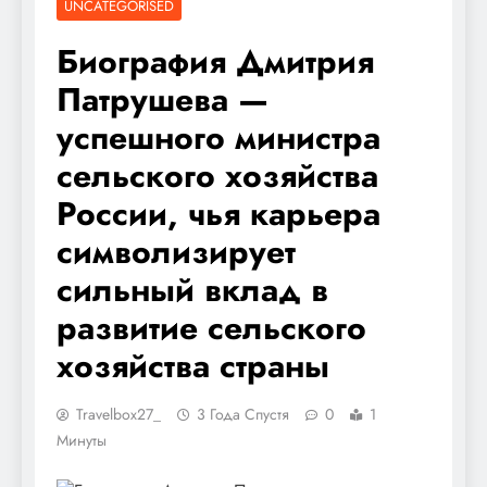
UNCATEGORISED
Биография Дмитрия
Патрушева —
успешного министра
сельского хозяйства
России, чья карьера
символизирует
сильный вклад в
развитие сельского
хозяйства страны
Travelbox27_
3 Года Спустя
0
1
Минуты