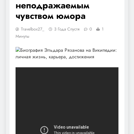
неподражаемым
чувством юмора
Travelbox27_
3 Года Спустя
0
1
Минуты