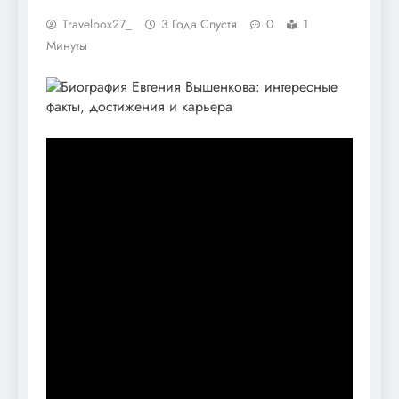
Travelbox27_
3 Года Спустя
0
1
Минуты