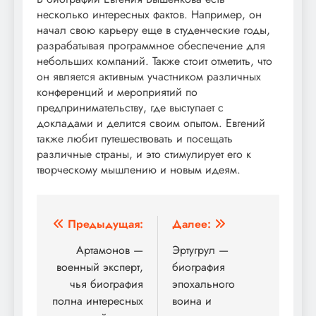
несколько интересных фактов. Например, он
начал свою карьеру еще в студенческие годы,
разрабатывая программное обеспечение для
небольших компаний. Также стоит отметить, что
он является активным участником различных
конференций и мероприятий по
предпринимательству, где выступает с
докладами и делится своим опытом. Евгений
также любит путешествовать и посещать
различные страны, и это стимулирует его к
творческому мышлению и новым идеям.
Навигация
Предыдущая:
Далее:
по
Артамонов —
Эртугрул —
военный эксперт,
биография
записям
чья биография
эпохального
полна интересных
воина и