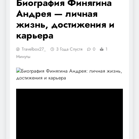
Биография Финягина
Андрея — личная
жизнь, достижения и
карьера
Travelbox27_
3 Года Спустя
0
1
Минуты