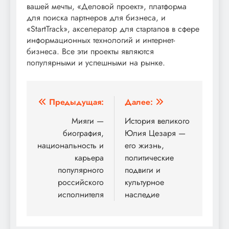
вашей мечты, «Деловой проект», платформа
для поиска партнеров для бизнеса, и
«StartTrack», акселератор для стартапов в сфере
информационных технологий и интернет-
бизнеса. Все эти проекты являются
популярными и успешными на рынке.
Навигация
Предыдущая:
Далее:
по
Мияги —
История великого
биография,
Юлия Цезаря —
записям
национальность и
его жизнь,
карьера
политические
популярного
подвиги и
российского
культурное
исполнителя
наследие