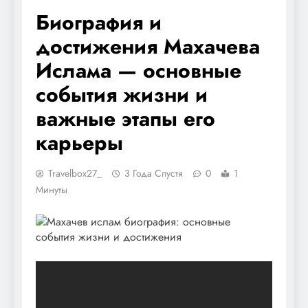
Биография и
достижения Махачева
Ислама — основные
события жизни и
важные этапы его
карьеры
Travelbox27_
3 Года Спустя
0
1
Минуты