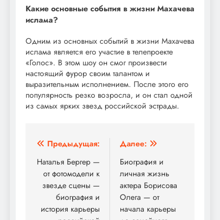
Какие основные события в жизни Махачева
ислама?
Одним из основных событий в жизни Махачева
ислама является его участие в телепроекте
«Голос». В этом шоу он смог произвести
настоящий фурор своим талантом и
выразительным исполнением. После этого его
популярность резко возросла, и он стал одной
из самых ярких звезд российской эстрады.
Навигация
Предыдущая:
Далее:
по
Наталья Бергер —
Биография и
от фотомодели к
личная жизнь
записям
звезде сцены —
актера Борисова
биография и
Олега — от
история карьеры
начала карьеры