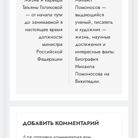
по
Татьяны Голиковой
Ломоносов —
записям
— от начала пути
выдающийся
до занимаемой в
ученый, писатель
настоящее время
и художник —
должности
жизнь, научные
министра
достижения и
Российской
интересные факты.
Федерации
Биография
Михаила
Ломоносова на
Википедии.
ДОБАВИТЬ КОММЕНТАРИЙ
Для отправки комментария вам