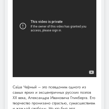
Са́ша Че́рный – это псевдоним одного из
самых ярких и эксцентричных русских поэтов
XX века, Александра Ивановича Гликберга. Его
творчество пронизано страстью, сумасшествием
и жаждой свободы. Но кто был этот