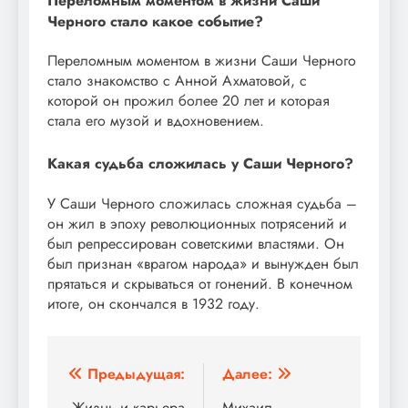
Переломным моментом в жизни Саши
Черного стало какое событие?
Переломным моментом в жизни Саши Черного
стало знакомство с Анной Ахматовой, с
которой он прожил более 20 лет и которая
стала его музой и вдохновением.
Какая судьба сложилась у Саши Черного?
У Саши Черного сложилась сложная судьба –
он жил в эпоху революционных потрясений и
был репрессирован советскими властями. Он
был признан «врагом народа» и вынужден был
прятаться и скрываться от гонений. В конечном
итоге, он скончался в 1932 году.
Навигация
Предыдущая:
Далее:
Жизнь и карьера
Михаил