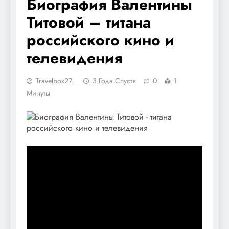
Биография Валентины
Титовой – титана
российского кино и
телевидения
Travelbox27_
3 Года Спустя
0
1
Минуты