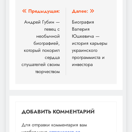
Навигация
Предыдущая:
Далее:
по
Андрей Губин —
Биография
певец с
Валерия
записям
необычной
Юшкевича —
биографией,
история карьеры
который покорил
украинского
сердца
программиста и
слушателей своим
инвестора
творчеством
ДОБАВИТЬ КОММЕНТАРИЙ
Для отправки комментария вам
необходимо
авторизоваться
.