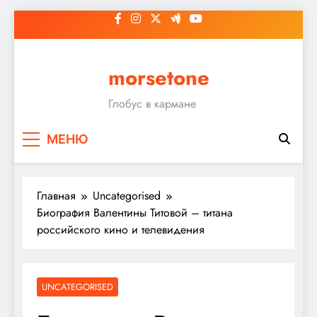
Перейти
к
содержимому
morsetone
Глобус в кармане
МЕНЮ
Главная
Uncategorised
Биография Валентины Титовой – титана
российского кино и телевидения
UNCATEGORISED