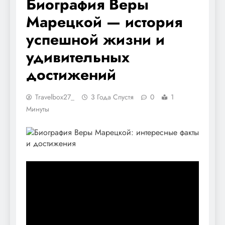
Биография Веры
Марецкой — история
успешной жизни и
удивительных
достижений
Travelbox27_
3 Года Спустя
0
1
Минуты