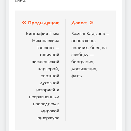
кино.
Навигация
Предыдущая:
Далее:
по
Биография Льва
Хамзат Кадыров –
Николаевича
основатель,
записям
Толстого —
политик, боец за
отличной
свободу —
писательской
биография,
карьерой,
достижения,
сложной
факты
духовной
историей и
несравненным
наследием в
мировой
литературе