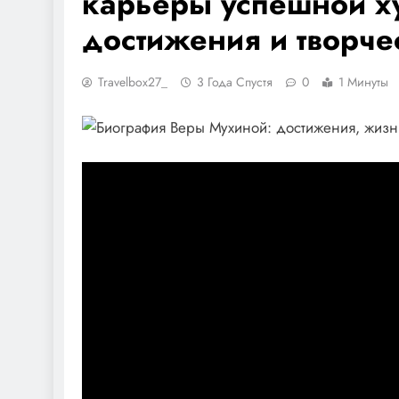
карьеры успешной х
достижения и творче
Travelbox27_
3 Года Спустя
0
1 Минуты