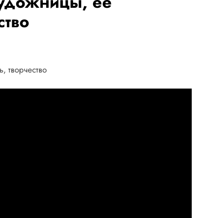
удожницы, ее
ство