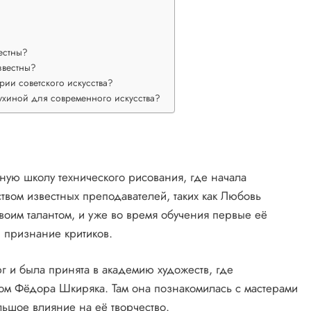
естны?
звестны?
рии советского искусства?
ухиной для современного искусства?
ную школу технического рисования, где начала
твом известных преподавателей, таких как Любовь
оим талантом, и уже во время обучения первые её
и признание критиков.
г и была принята в академию художеств, где
ом Фёдора Шкиряка. Там она познакомилась с мастерами
льшое влияние на её творчество.