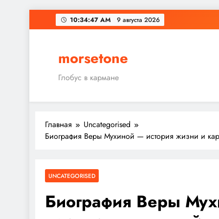
Перейти
10:34:48 AM
9 августа 2026
к
содержимому
morsetone
Глобус в кармане
Главная
Uncategorised
Биография Веры Мухиной — история жизни и кар
UNCATEGORISED
Биография Веры Мух