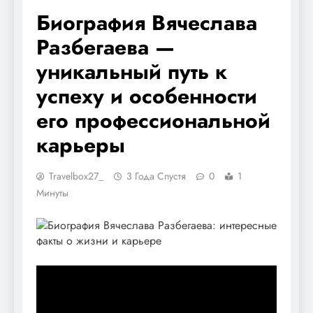
Биография Вячеслава
Разбегаева —
уникальный путь к
успеху и особенности
его профессиональной
карьеры
Travelbox27_
3 Года Спустя
0
1
Минуты