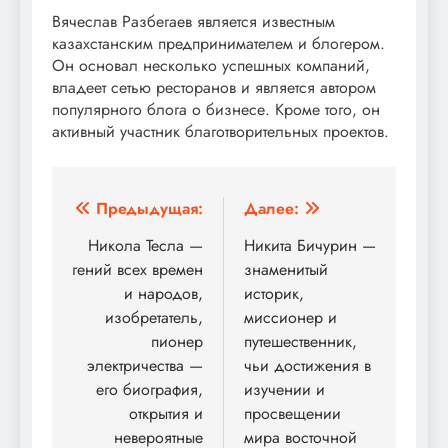
Вячеслав Разбегаев является известным
казахстанским предпринимателем и блогером.
Он основал несколько успешных компаний,
владеет сетью ресторанов и является автором
популярного блога о бизнесе. Кроме того, он
активный участник благотворительных проектов.
Навигация
Предыдущая:
Далее:
по
Никола Тесла —
Никита Бичурин —
гений всех времен
знаменитый
записям
и народов,
историк,
изобретатель,
миссионер и
пионер
путешественник,
электричества —
чьи достижения в
его биография,
изучении и
открытия и
просвещении
невероятные
мира восточной