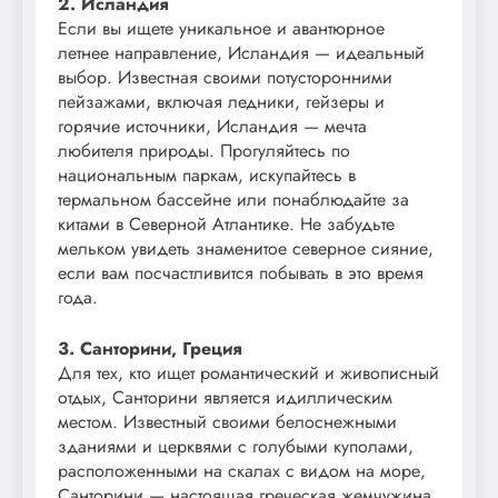
2. Исландия
Если вы ищете уникальное и авантюрное
летнее направление, Исландия — идеальный
выбор. Известная своими потусторонними
пейзажами, включая ледники, гейзеры и
горячие источники, Исландия — мечта
любителя природы. Прогуляйтесь по
национальным паркам, искупайтесь в
термальном бассейне или понаблюдайте за
китами в Северной Атлантике. Не забудьте
мельком увидеть знаменитое северное сияние,
если вам посчастливится побывать в это время
года.
3. Санторини, Греция
Для тех, кто ищет романтический и живописный
отдых, Санторини является идиллическим
местом. Известный своими белоснежными
зданиями и церквями с голубыми куполами,
расположенными на скалах с видом на море,
Санторини — настоящая греческая жемчужина.