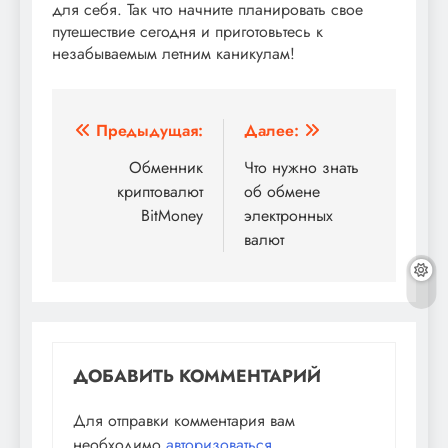
для себя. Так что начните планировать свое
путешествие сегодня и приготовьтесь к
незабываемым летним каникулам!
Навигация
Предыдущая:
Далее:
по
Обменник
Что нужно знать
криптовалют
об обмене
записям
BitMoney
электронных
валют
ДОБАВИТЬ КОММЕНТАРИЙ
Для отправки комментария вам
необходимо
авторизоваться
.