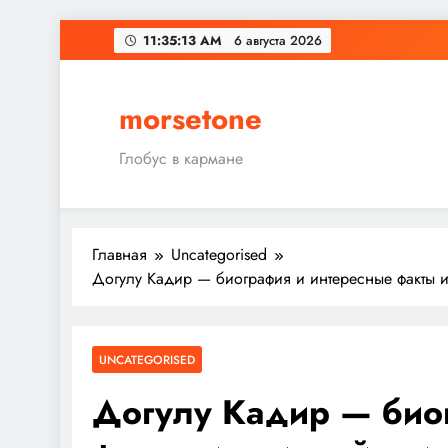
Перейти
11:35:14 AM
6 августа 2026
к
содержимому
morsetone
Глобус в кармане
Главная
Uncategorised
Догулу Кадир — биография и интересные факты 
UNCATEGORISED
Догулу Кадир — био