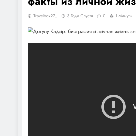
факты из личной жи
Travelbox27_
3 Года Спустя
0
1 Минуты