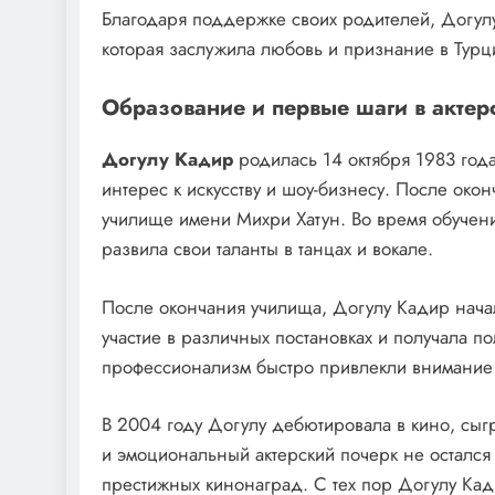
Благодаря поддержке своих родителей, Догулу 
которая заслужила любовь и признание в Турц
Образование и первые шаги в актер
Догулу Кадир
родилась 14 октября 1983 года
интерес к искусству и шоу-бизнесу. После око
училище имени Михри Хатун. Во время обучени
развила свои таланты в танцах и вокале.
После окончания училища, Догулу Кадир начал
участие в различных постановках и получала по
профессионализм быстро привлекли внимание
В 2004 году Догулу дебютировала в кино, сыгр
и эмоциональный актерский почерк не осталс
престижных кинонаград. С тех пор Догулу Кади