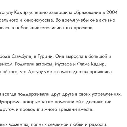
Догулу Кадир успешно завершила образование в 2004
трального и киноискусства. Во время учебы она активно
малась в небольших телевизионных проектах.
роде Стамбуле, в Турции. Она выросла в большой и
нком. Родители актрисы, Мустафа и Фатма Кадир,
иной того, что Догулу уже с самого детства проявляла
и всегда поддерживали друг друга в своих устремлениях.
Мукаррема, которые также помогали ей в достижении
 другом и проводили много времени вместе.
ивых моментах, полных семейной любви и радости.