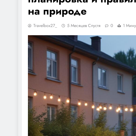
на природе
Travelbox27_
5 Месяцев Спустя
0
1 Мину