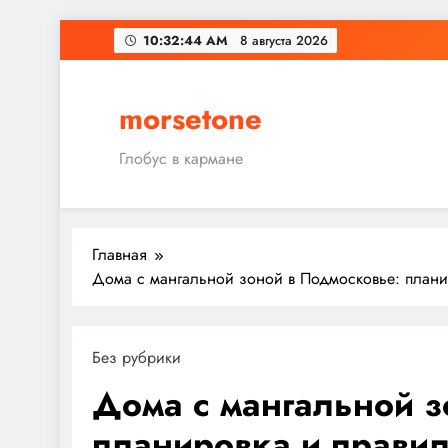
Перейти
10:32:45 AM
8 августа 2026
к
содержимому
morsetone
Глобус в кармане
Главная
Дома с мангальной зоной в Подмосковье: плани
Без рубрики
Дома с мангальной з
планировка и прави