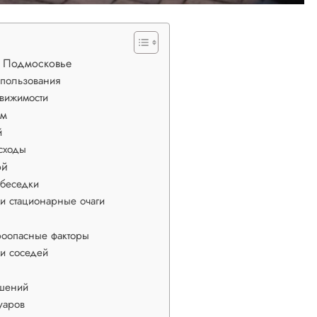
в Подмосковье
спользования
вижимости
ом
й
сходы
ой
 беседки
и стационарные очаги
роопасные факторы
 и соседей
шений
уаров