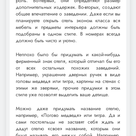
роль. Во-первых, они определяют размер
дополнительных издержек. Во-вторых, создают
общее впечатление о заведении. Даже если вы
планируете открыть отель эконом класса вся
мебель и предметы интерьера должны быть
подобраны в одном стиле. В номерах всегда
должно быть чисто и уютно.
Неплохо было бы придумать и какой-нибудь
фирменный знак отеля, который отличал бы его
от всех остальных похожих заведений.
Например, украшение дверных ручек в виде
головы медведя или тигра, картины на стенах с
этими же зверями, прочие придумки в этом
стиле уже позволят выделить ваше детище.
Можно даже придумать название отелю,
например, «Логово медведя» или тигра. Да и
сами постояльцы не заставят себя ждать и
дадут отелю «свое» название, которым они
будут называть его между собой. Например,