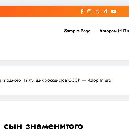
Sample Page
Авторам И П
 и одного из лучших хоккеистов СССР — история его
 сын знаменитого