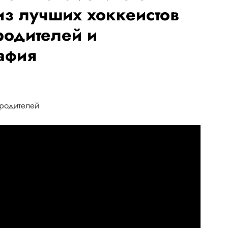
из лучших хоккеистов
родителей и
афия