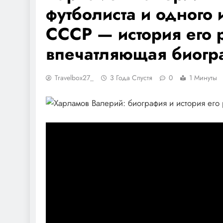
футболиста и одного 
СССР — история его 
впечатляющая биогр
Travelbox27_
3 Года Спустя
0
1 Минуты