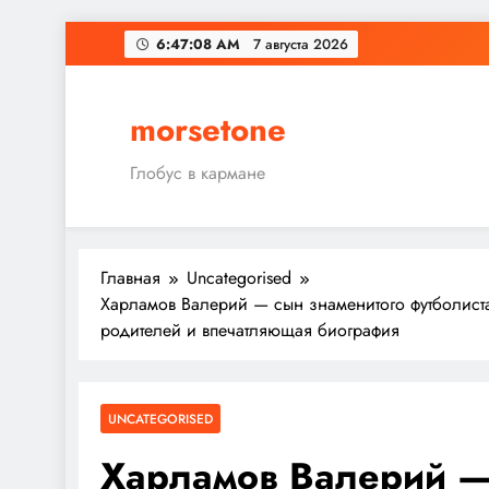
Перейти
6:47:09 AM
7 августа 2026
к
содержимому
morsetone
Глобус в кармане
Главная
Uncategorised
Харламов Валерий — сын знаменитого футболиста
родителей и впечатляющая биография
UNCATEGORISED
Харламов Валерий —