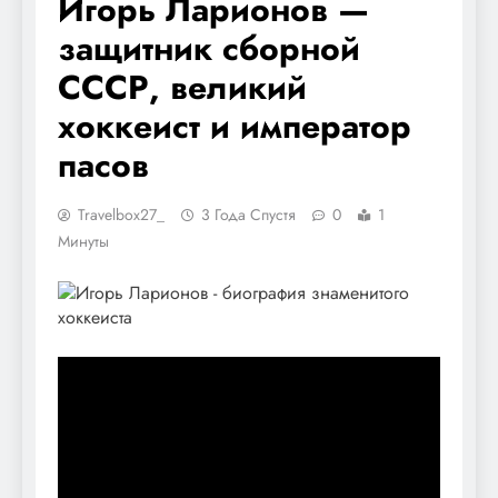
Игорь Ларионов —
защитник сборной
СССР, великий
хоккеист и император
пасов
Travelbox27_
3 Года Спустя
0
1
Минуты