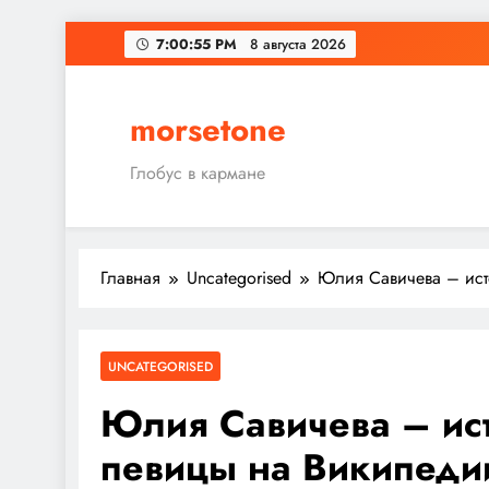
Перейти
7:00:55 PM
8 августа 2026
к
содержимому
morsetone
Глобус в кармане
Главная
Uncategorised
Юлия Савичева – ист
UNCATEGORISED
Юлия Савичева – ис
певицы на Википеди