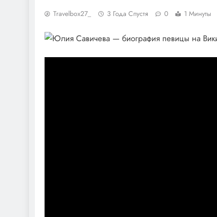
Travelbox27_
3 Года Спустя
0
1 Минуты