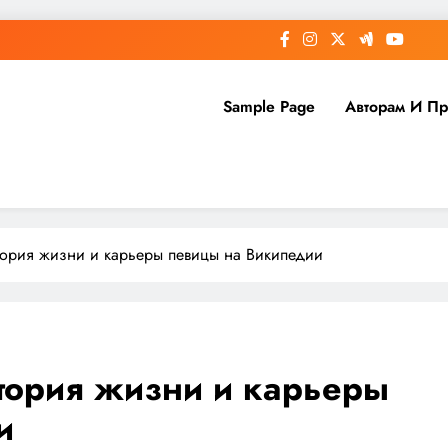
Sample Page
Авторам И П
ория жизни и карьеры певицы на Википедии
тория жизни и карьеры
и