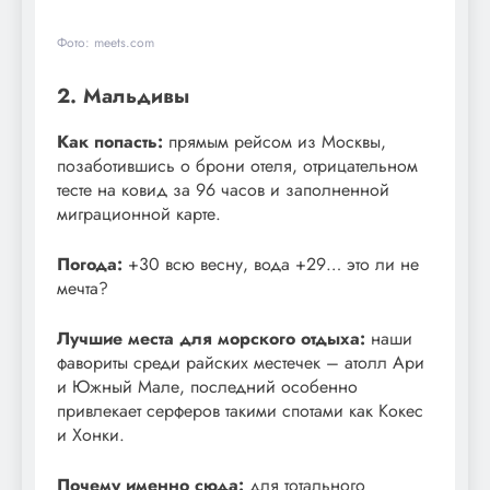
Фото: meets.com
2. Мальдивы
Как попасть:
прямым рейсом из Москвы,
позаботившись о брони отеля, отрицательном
тесте на ковид за 96 часов и заполненной
миграционной карте.
Погода:
+30 всю весну, вода +29… это ли не
мечта?
Лучшие места для морского отдыха:
наши
фавориты среди райских местечек – атолл Ари
и Южный Мале, последний особенно
привлекает серферов такими спотами как Кокес
и Хонки.
Почему именно сюда:
для тотального