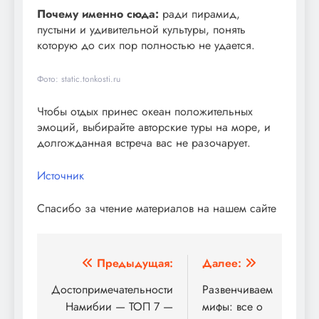
Почему именно сюда:
ради пирамид,
пустыни и удивительной культуры, понять
которую до сих пор полностью не удается.
Фото: static.tonkosti.ru
Чтобы отдых принес океан положительных
эмоций, выбирайте авторские туры на море, и
долгожданная встреча вас не разочарует.
Источник
Спасибо за чтение материалов на нашем сайте
Навигация
Предыдущая:
Далее:
по
Достопримечательности
Развенчиваем
Намибии — ТОП 7 —
мифы: все о
записям