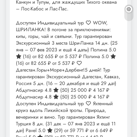
Канкун и Тулум, для жаждущих Тихого океана
– Лос-Кабос и Лас-Пас.
Доступен Индивидуальный тур
WOW,
ШРИ-ЛАНКА! В погоне за приключениями:
киты, горы, чай и святыни. Тур гарантирован
Экскурсионный 3 места Шри-Ланка
14 дн.
(25
янв – 07 фев 2023 и ещё 4 даты)
Полина 5.0
(16)
от 82 655 ₽
от 5 537 ₽
Полина 5.0
(16)
от 82 655 ₽
от 5 537 ₽
Дагестан.Горы+Море+Дербент!5 дней! Тур
гарантирован Экскурсионный Дагестан, Кавказ,
Россия
5 дн.
(16 – 20 декабря и ещё 29 дат)
Абдулнасир 4.8
(50)
25 000 ₽
4 167 ₽
Абдулнасир 4.8
(50)
25 000 ₽
4 167 ₽
Доступен Индивидуальный тур
Яхтенный
круиз вдоль Ликийской тропы. Природа,
вечеринки и вино. Тур гарантирован Яхтинг
Турция
8 дн.
(31 дек – 07 янв 2023 и ещё 11
дат)
Pavel 5.0
(29)
от 59 771 ₽
от 6 649 ₽