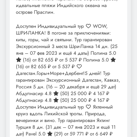
идеальные пляжи Индийского океана на
острове Праслин.
Доступен Индивидуальный тур
WOW,
ШРИ-ЛАНКА! В погоне за приключениями:
киты, горы, чай и святыни. Тур гарантирован
Экскурсионный 3 места Шри-Ланка
14 дн.
(25
янв – 07 фев 2023 и ещё 4 даты)
Полина 5.0
(16)
от 82 655 ₽
от 5 537 ₽
Полина 5.0
(16)
от 82 655 ₽
от 5 537 ₽
Дагестан.Горы+Море+Дербент!5 дней! Тур
гарантирован Экскурсионный Дагестан, Кавказ,
Россия
5 дн.
(16 – 20 декабря и ещё 29 дат)
Абдулнасир 4.8
(50)
25 000 ₽
4 167 ₽
Абдулнасир 4.8
(50)
25 000 ₽
4 167 ₽
Доступен Индивидуальный тур
Яхтенный
круиз вдоль Ликийской тропы. Природа,
вечеринки и вино. Тур гарантирован Яхтинг
Турция
8 дн.
(31 дек – 07 янв 2023 и ещё 11
дат)
Pavel 5.0
(29)
от 59 771 ₽
от 6 649 ₽