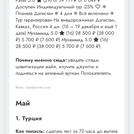
Pavel 5.0
(29)
от 59 771 ₽
от 6 649 ₽
Доступен Индивидуальный тур
-25%
✵
Планета Дагестан ✵ 4 дня ✵ Всё включено ✵
Тур гарантирован На внедорожниках Дагестан,
Кавказ, Россия
4 дн.
(16 – 19 декабря и ещё 1
дата)
Мухаммад 5.0
(16)
28 500 ₽
(38 000
₽)
5 700 ₽
(7 600 ₽)
Мухаммад 5.0
(16)
28 500 ₽
(38 000 ₽)
5 700 ₽
(7 600 ₽)
Почему именно сюда:
увидеть следы
цивилизации майя, изучить джунгли и
подняться на активный вулкан Попокатепетль.
Фото: ryandonner.com
Май
1. Турция
Как попасть:
сделать тест за 72 часа до вылета