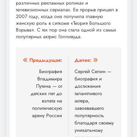
различных рекламных роликах и
телевизионных сериалах. Ее прорыв пришел в
2007 году, когда она получила главную
женскую роль в ситкоме «Теория Большого
Взрыва». С тех пор она стала одной из самых
популярных актрис Голливуда.
Навигация
Предыдущая:
Далее:
по
Биография
Сергей Селин —
Владимира
биография и
записям
Путина — от
достижения
детских лет до
талантливого
взлета на
актера,
политическую
завоевавшего
арену России
популярность
благодаря своему
уникальному