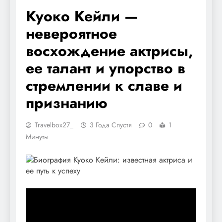
Куоко Кейли —
невероятное
восхождение актрисы,
ее талант и упорство в
стремлении к славе и
признанию
Travelbox27_
3 Года Спустя
0
1
Минуты