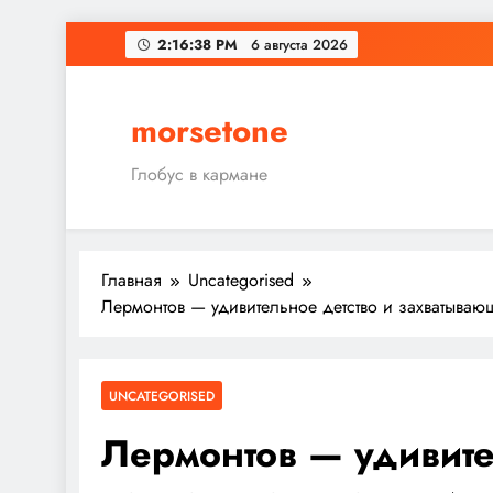
Перейти
2:16:39 PM
6 августа 2026
к
содержимому
morsetone
Глобус в кармане
Главная
Uncategorised
Лермонтов — удивительное детство и захватываю
UNCATEGORISED
Лермонтов — удивите