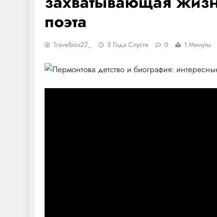
захватывающая жизнь
поэта
Travelbox27_
3 Года Спустя
0
1 Минуты