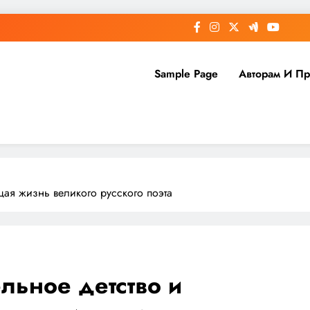
Sample Page
Авторам И П
щая жизнь великого русского поэта
льное детство и