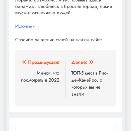
однажды, влюбитесь в броские города, яркие
вкусы и отзывчивых людей.
Источник
Спасибо за чтение статей на нашем сайте
Навигация
Предыдущая:
Далее:
по
Минск: что
ТОП-5 мест в Рио-
посмотреть в 2022
де-Жанейро, о
записям
которых вы не
знали