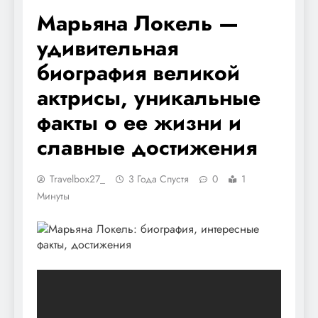
Марьяна Локель —
удивительная
биография великой
актрисы, уникальные
факты о ее жизни и
славные достижения
Travelbox27_
3 Года Спустя
0
1
Минуты