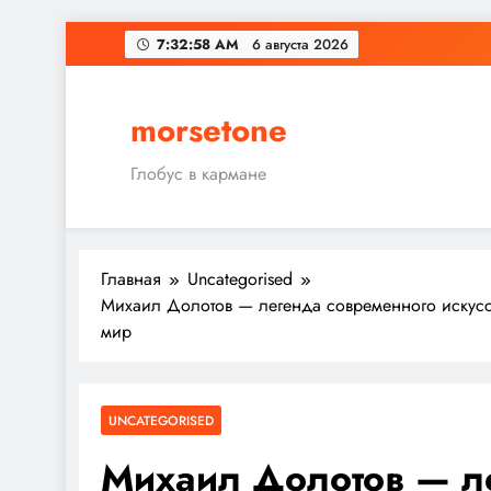
Перейти
7:32:59 AM
6 августа 2026
к
содержимому
morsetone
Глобус в кармане
Главная
Uncategorised
Михаил Долотов — легенда современного искусст
мир
UNCATEGORISED
Михаил Долотов — л