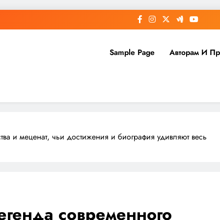
Sample Page
Авторам И П
ва и меценат, чьи достижения и биография удивляют весь
егенда современного