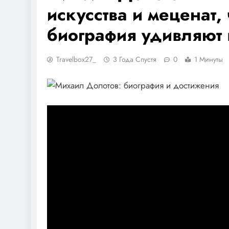
искусства и меценат,
биография удивляют 
Travelbox27_
3 Года Спустя
0
1 Минуты