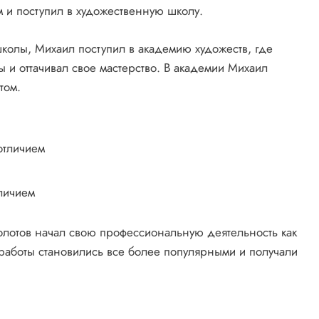
м и поступил в художественную школу.
колы, Михаил поступил в академию художеств, где
и оттачивал свое мастерство. В академии Михаил
том.
отличием
личием
лотов начал свою профессиональную деятельность как
работы становились все более популярными и получали
.