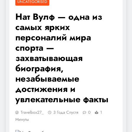
UNCATEGORISED
Нат Вулф — одна из
самых ярких
персоналий мира
спорта —
захватывающая
биография,
незабываемые
достижения и
увлекательные факты
Travelbox27_
3 Года Спустя
0
1
Минуты