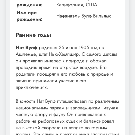
рождения:
Калифорния, США
Имя при
Нафанаэль Вулф Вильямс
рождении:
Ранние годы
Нат Вулф
родился 26 июля 1905 года в
Ашленде, штат Нью-Хэмпшир. С самого детства
он проявлял интерес к природе и обожал
проводить время на открытом воздухе. Его
родители поощряли его любовь к природе и
активно принимали участие в его
приключениях.
В юности Нат Вулф путешествовал по различным
национальным паркам и заповедникам, изучая
местную флору и фауну.Он привлекался к
работе на рыболовных судах и балансировал
на высокой скорости на велике по горным
тропам. Эти опыты и приключения впоследствии