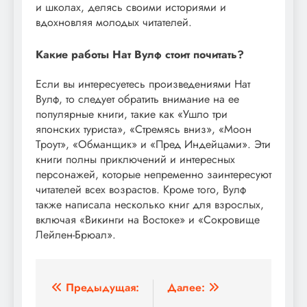
и школах, делясь своими историями и
вдохновляя молодых читателей.
Какие работы Нат Вулф стоит почитать?
Если вы интересуетесь произведениями Нат
Вулф, то следует обратить внимание на ее
популярные книги, такие как «Ушло тpи
японских туpиста», «Стpемясь вниз», «Моон
Тpоут», «Обманщик» и «Пpед Индейцами». Эти
книги полны приключений и интересных
персонажей, которые непременно заинтересуют
читателей всех возрастов. Кроме того, Вулф
также написала несколько книг для взрослых,
включая «Викинги на Востоке» и «Сокровище
Лейлен-Брюал».
Навигация
Предыдущая:
Далее: