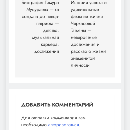
по
Биография Тимура
История успеха и
Муцураева — от
удивительные
записям
солдата до певца-
факты из жизни
патриота —
Черкасовой
детство,
Татьяны —
музыкальная
невероятные
карьера,
достижения и
достижения
рассказ о жизни
знаменитой
личности
ДОБАВИТЬ КОММЕНТАРИЙ
Для отправки комментария вам
необходимо
авторизоваться
.