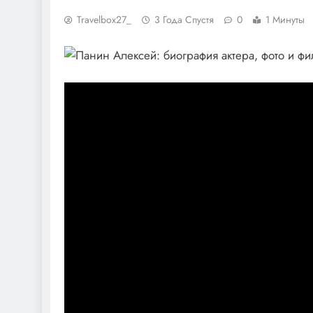
Travelbox27_
3 Года Спустя
0
1 Минуты