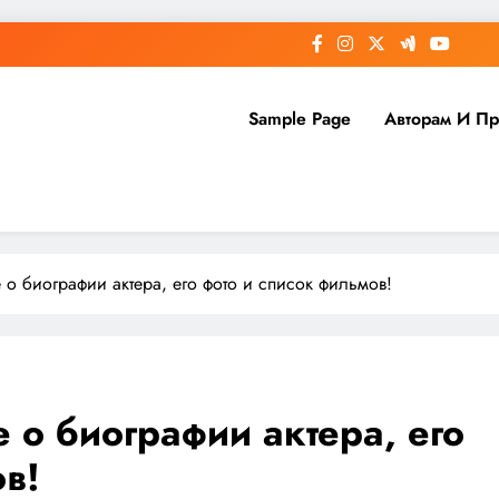
Sample Page
Авторам И П
о биографии актера, его фото и список фильмов!
 о биографии актера, его
ов!