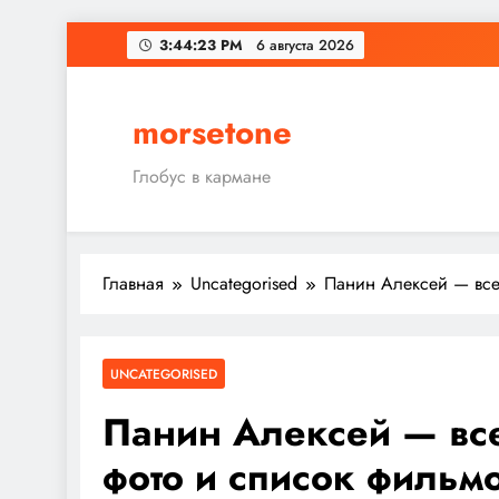
Перейти
3:44:23 PM
6 августа 2026
к
содержимому
morsetone
Глобус в кармане
Главная
Uncategorised
Панин Алексей — все 
UNCATEGORISED
Панин Алексей — все
фото и список фильм