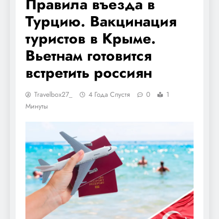
Правила въезда в
Турцию. Вакцинация
туристов в Крыме.
Вьетнам готовится
встретить россиян
Travelbox27_
4 Года Спустя
0
1
Минуты