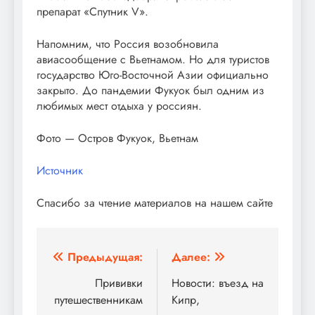
препарат «Спутник V».
Напомним, что Россия возобновила
авиасообщение с Вьетнамом. Но для туристов
государство Юго-Восточной Азии официально
закрыто. До пандемии Фукуок был одним из
любимых мест отдыха у россиян.
Фото — Остров Фукуок, Вьетнам
Источник
Спасибо за чтение материалов на нашем сайте
Навигация
Предыдущая:
Далее:
по
Прививки
Новости: въезд на
путешественникам
Кипр,
записям