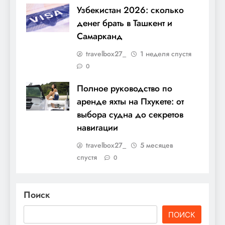
Узбекистан 2026: сколько
денег брать в Ташкент и
Самарканд
travelbox27_
1 неделя спустя
0
Полное руководство по
аренде яхты на Пхукете: от
выбора судна до секретов
навигации
travelbox27_
5 месяцев
спустя
0
Поиск
ПОИСК