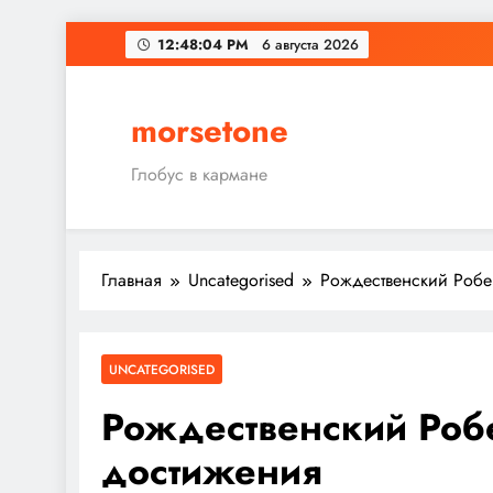
Перейти
12:48:05 PM
6 августа 2026
к
содержимому
morsetone
Глобус в кармане
Главная
Uncategorised
Рождественский Робе
UNCATEGORISED
Рождественский Робе
достижения