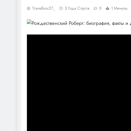
Travelbox27_
3 Года Спустя
0
1 Минуты