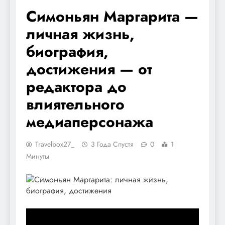
Симоньян Маргарита —
личная жизнь,
биография,
достижения — от
редактора до
влиятельного
медиаперсонажа
Travelbox27_
3 Года Спустя
0
1
Минуты