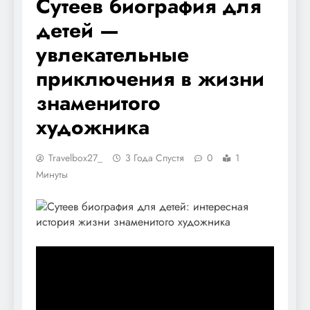
Сутеев биография для
детей —
увлекательные
приключения в жизни
знаменитого
художника
Travelbox27_
3 Года Спустя
0
1
Минуты