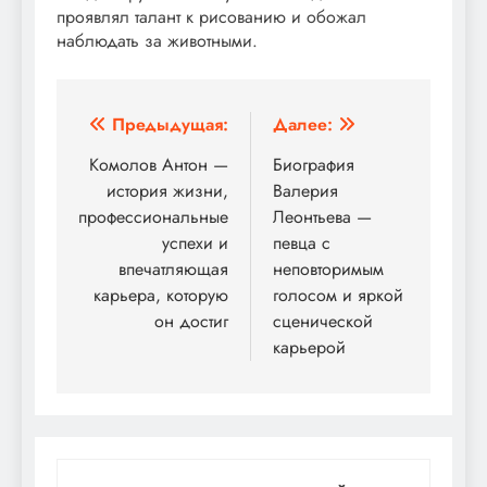
проявлял талант к рисованию и обожал
наблюдать за животными.
Навигация
Предыдущая:
Далее:
по
Комолов Антон —
Биография
история жизни,
Валерия
записям
профессиональные
Леонтьева —
успехи и
певца с
впечатляющая
неповторимым
карьера, которую
голосом и яркой
он достиг
сценической
карьерой