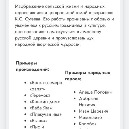
Изображение сельской жизни и народных
героев является центральной темой в творчестве
К.С. Сутеева. Его работы пронизаны любовью и
уважением к русским традициям и культуре,
они позволяют нам окунуться в атмосферу
русской деревни и прочувствовать дух
народной творческой мудрости.
Примеры
произведений:
Примеры народных
героев:
«Волк и семеро
козлят»
Алёша Попович
«Теремок»
Добрыня
«Кошкин дом»
Никитич
«Баба Яга»
Иван Царевич
«Плакучая ива»
Миколайко
«Вышка»
Колобок
«Лис и