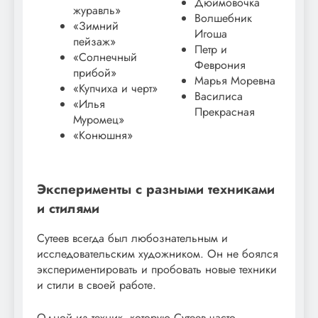
Дюймовочка
журавль»
Волшебник
«Зимний
Игоша
пейзаж»
Петр и
«Солнечный
Феврония
прибой»
Марья Моревна
«Купчиха и черт»
Василиса
«Илья
Прекрасная
Муромец»
«Конюшня»
Эксперименты с разными техниками
и стилями
Сутеев всегда был любознательным и
исследовательским художником. Он не боялся
экспериментировать и пробовать новые техники
и стили в своей работе.
Одной из техник, которую Сутеев часто