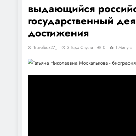
выдающийся российс
государственный дея
достижения
Travelbox27_
3 Года Спустя
0
1 Минуты