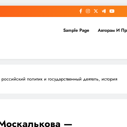
Sample Page
Авторам И П
российский политик и государственный деятель, история
 Москалькова —