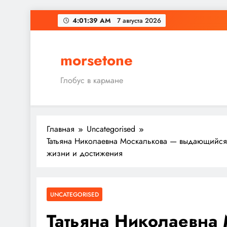
Перейти
4:01:40 AM
7 августа 2026
к
содержимому
morsetone
Глобус в кармане
Главная
Uncategorised
Татьяна Николаевна Москалькова — выдающийся 
жизни и достижения
UNCATEGORISED
Татьяна Николаевна