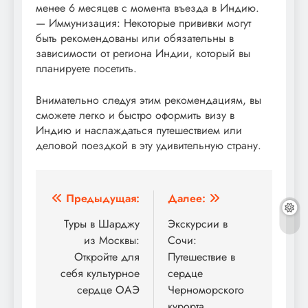
менее 6 месяцев с момента въезда в Индию.
— Иммунизация: Некоторые прививки могут
быть рекомендованы или обязательны в
зависимости от региона Индии, который вы
планируете посетить.
Внимательно следуя этим рекомендациям, вы
сможете легко и быстро оформить визу в
Индию и наслаждаться путешествием или
деловой поездкой в эту удивительную страну.
Навигация
Предыдущая:
Далее:
по
Туры в Шарджу
Экскурсии в
из Москвы:
Сочи:
записям
Откройте для
Путешествие в
себя культурное
сердце
сердце ОАЭ
Черноморского
курорта