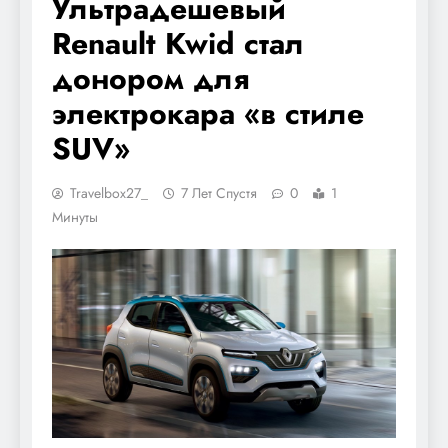
Ультрадешевый
Renault Kwid стал
донором для
электрокара «в стиле
SUV»
Travelbox27_
7 Лет Спустя
0
1
Минуты