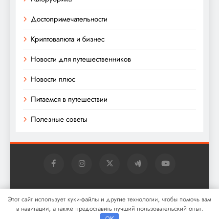
Достопримечательности
Криптовалюта и бизнес
Новости для путешественников
Новости плюс
Питаемся в путешествии
Полезные советы
Digital Newspaper - многофункциональная тема
Этот сайт использует куки-файлы и другие технологии, чтобы помочь вам
WordPress для новостей 2026. Powered By
.
BlazeThemes
в навигации, а также предоставить лучший пользовательский опыт.
OK