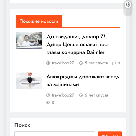
Похожие новости
До свиданья, доктор Z!
Дитер Цетше оставит пост
главы концерна Daimler
travelbox27_
5 лет спустя
0
Автокредиты дорожают вслед
за машинами
travelbox27_
6 лет спустя
0
Поиск