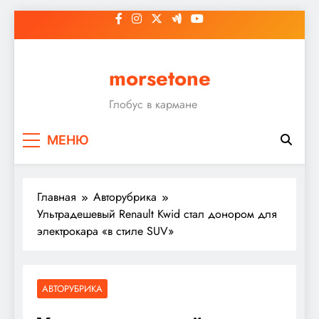
Перейти
к
содержимому
morsetone
Глобус в кармане
МЕНЮ
Главная
Авторубрика
Ультрадешевый Renault Kwid стал донором для
электрокара «в стиле SUV»
АВТОРУБРИКА