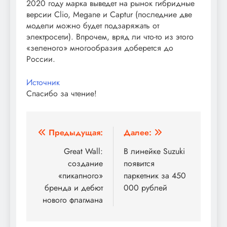
2020 году марка выведет на рынок гибридные
версии Clio, Megane и Captur (последние две
модели можно будет подзаряжать от
электросети). Впрочем, вряд ли что-то из этого
«зеленого» многообразия доберется до
России.
Источник
Спасибо за чтение!
Навигация
Предыдущая:
Далее:
по
Great Wall:
В линейке Suzuki
создание
появится
записям
«пикапного»
паркетник за 450
бренда и дебют
000 рублей
нового флагмана