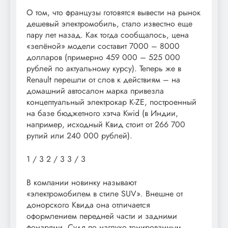
О том, что французы готовятся вывести на рынок
дешевый электромобиль, стало известно еще
пару лет назад. Как тогда сообщалось, цена
«зелёной» модели составит 7000 – 8000
долларов (примерно 459 000 – 525 000
рублей по актуальному курсу). Теперь же в
Renault перешли от слов к действиям – на
домашний автосалон марка привезла
концептуальный электрокар K-ZE, построенный
на базе бюджетного хэтча Kwid (в Индии,
например, исходный Квид стоит от 266 700
рупий или 240 000 рублей).
1
/ 3
2
/ 3
3
/ 3
В компании новинку называют
«электромобилем в стиле SUV». Внешне от
донорского Квида она отличается
оформлением передней части и задними
фонарями. Судя по наглухо тонированным