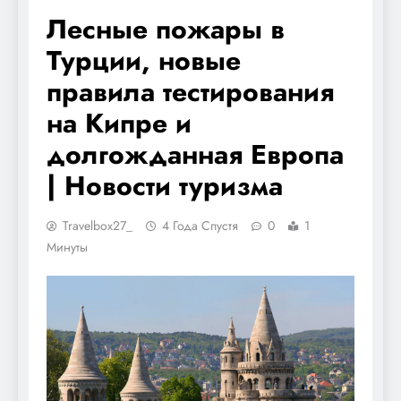
Лесные пожары в
Турции, новые
правила тестирования
на Кипре и
долгожданная Европа
| Новости туризма
Travelbox27_
4 Года Спустя
0
1
Минуты