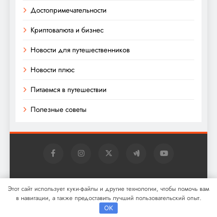
Достопримечательности
Криптовалюта и бизнес
Новости для путешественников
Новости плюс
Питаемся в путешествии
Полезные советы
Digital Newspaper - многофункциональная тема
Этот сайт использует куки-файлы и другие технологии, чтобы помочь вам
WordPress для новостей 2026. Powered By
.
BlazeThemes
в навигации, а также предоставить лучший пользовательский опыт.
OK