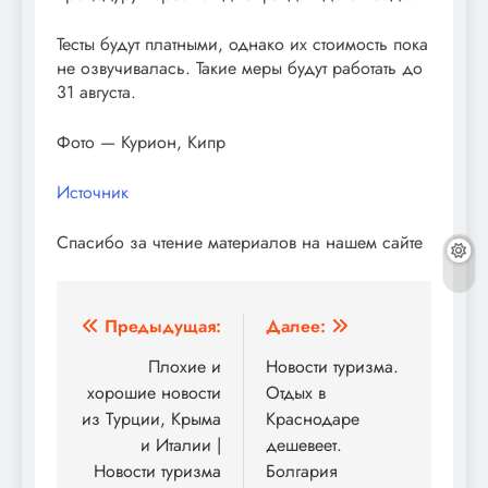
Тесты будут платными, однако их стоимость пока
не озвучивалась. Такие меры будут работать до
31 августа.
Фото — Курион, Кипр
Источник
Спасибо за чтение материалов на нашем сайте
Навигация
Предыдущая:
Далее:
по
Плохие и
Новости туризма.
хорошие новости
Отдых в
записям
из Турции, Крыма
Краснодаре
и Италии |
дешевеет.
Новости туризма
Болгария