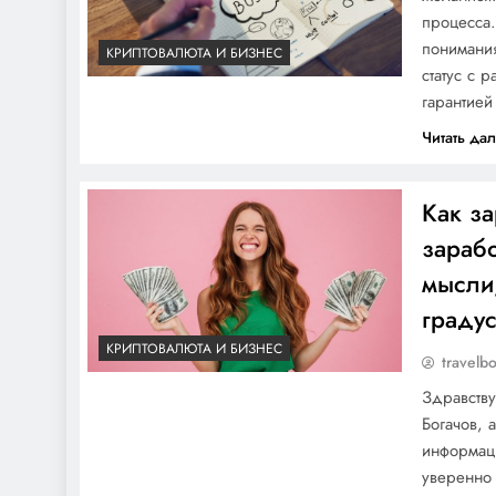
процесса.
понимания
КРИПТОВАЛЮТА И БИЗНЕС
статус с 
гарантией
Читать да
Как за
зарабо
мысли
градус
КРИПТОВАЛЮТА И БИЗНЕС
travelb
Здравству
Богачов, 
информаци
уверенно 