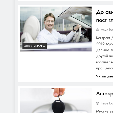
До сви
пост г
travelb
Контракт 
2019 году
АВТОРУБРИКА
дальше в
другой че
возглавля
прощаетс
Читать да
Авток
travelb
Многие ав