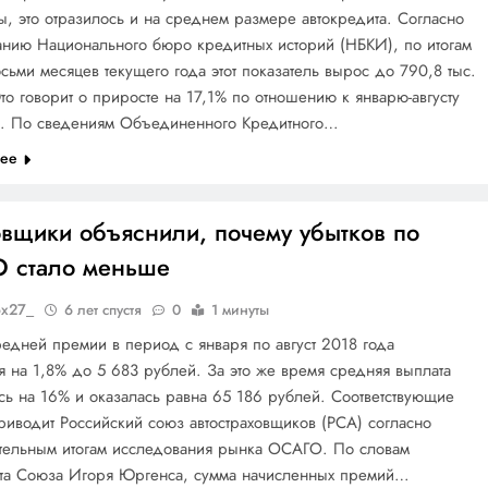
, это отразилось и на среднем размере автокредита. Согласно
анию Национального бюро кредитных историй (НБКИ), по итогам
сьми месяцев текущего года этот показатель вырос до 790,8 тыс.
то говорит о приросте на 17,1% по отношению к январю-августу
а. По сведениям Объединенного Кредитного…
лее
овщики объяснили, почему убытков по
 стало меньше
ox27_
6 лет спустя
0
1 минуты
едней премии в период с января по август 2018 года
я на 1,8% до 5 683 рублей. За это же время средняя выплата
сь на 16% и оказалась равна 65 186 рублей. Соответствующие
иводит Российский союз автостраховщиков (РСА) согласно
тельным итогам исследования рынка ОСАГО. По словам
та Союза Игоря Юргенса, сумма начисленных премий…