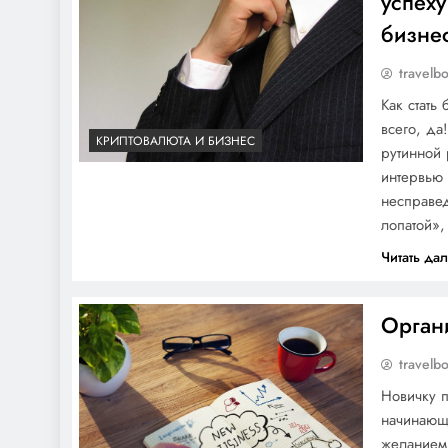
успеху
бизне
travelb
Как стать
всего, да
КРИПТОВАЛЮТА И БИЗНЕС
рутинной 
интервью 
несправед
лопатой»,
Читать да
Органи
travelb
Новичку 
начинающ
желанием 