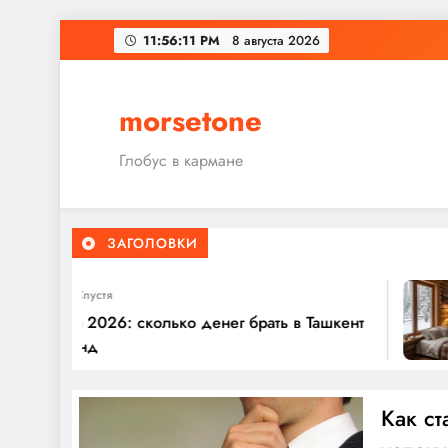
Перейти
11:56:12 PM
8 августа 2026
к
содержимому
morsetone
Глобус в кармане
ЗАГОЛОВКИ
Неделя Спустя
кистан 2026: сколько денег брать в Ташкент
амарканд
Как ст