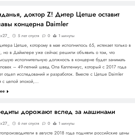
данья, доктор Z! Дитер Цетше оставит
лавы концерна Daimler
ox27_
5 лет спустя
0
1 минуты
Дитера Цетше, которому в мае исполнилось 65, истекает только в
, но в Даймлере уже сейчас решили объявить о том, что
ысшую исполнительную должность в концерне будет занимать
ловек – 49-летний швед Ола Каллениус, который с 2017 года
ет отдел исследований и разработок. Вместе с Цетше Daimler
я с целой эпохой,…
лее
редиты дорожают вслед за машинами
ox27_
6 лет спустя
0
1 минуты
топроизводители в августе 2018 года подняли российские цены