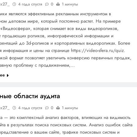
ox27_
4 года спустя
0
1 минуты
ики являются эффективным рекламным инструментом в
ном деловом мире, который постоянно растет. На примере
 «Видеосфера», которая снимает все виды видеороликов,
от продающих роликов, инфографической информации и
зентаций до 3d-роликов и корпоративных видеороликах. Более
 информация и цены на странице https://video-sfera.ru/quiz.
кой формат позволяет увеличить конверсию первичных продаж,
лавную проблему с продвижением,…
лее
ные области аудита
ox27_
4 года спустя
0
1 минуты
та — это комплексный анализ факторов, влияющих на видимость
йта в результатах поиска поисковых систем. Анализ ошибок сайта
представление о вашем сайте, трафике поисковых систем и