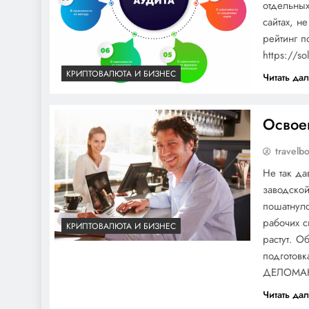
отдельных
сайтах, н
рейтинг п
https://so
КРИПТОВАЛЮТА И БИЗНЕС
Читать да
Освое
travelb
Не так д
заводско
пошатнулс
рабочих с
КРИПТОВАЛЮТА И БИЗНЕС
растут. О
подготовк
ДЕЛОМА
Читать да