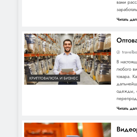
вами рас
заработа
Читать да
Оптова
travelb
В настоящ
любого ви
товара. К
КРИПТОВАЛЮТА И БИЗНЕС
дальнейше
одежды, 
перепрод
Читать да
Видео