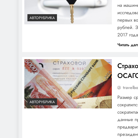
на машины
исследов
АВТОРУБРИКА
первых во
рублей. Э
2017 год
Читать да
Страх
ОСАГО
travelb
Размер ср
АВТОРУБРИКА
сократилс
сократила
данные пр
предвари
президен