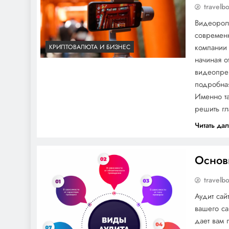
travelb
Видеорол
современ
компании
КРИПТОВАЛЮТА И БИЗНЕС
начиная 
видеопре
подробная
Именно та
решить г
Читать да
Основ
travelb
Аудит сай
вашего са
дает вам 