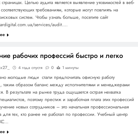
 страницах. Целью аудита является выявление уязвимостей в веб-
е соответствующих требованиям, которые могут повлиять на
оисковых систем. Чтобы узнать больше, посетите сайт
lardigital.com.ua/services/audit….
лее
ние рабочих профессий быстро и легко
ox27_
4 года спустя
0
1 минуты
авно молодые люди стали предпочитать офисную работу
й, таким образом баланс между исполнителями и менеджерами
я. В результате на рынке труда ощущается острая нехватка
пециалистов, поэтому престиж и заработная плата этих профессий
бучение новых сотрудников – это начальная профессиональная
а для тех, кто ранее не работал по профессии. Учебный центр
КС…
лее