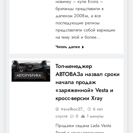
новинку – купе Evora –
британцы представили в
далеком 2008-м, а все
последующие релизы
представляли собой вариации
на тему этой и более…
Читать далее
Топ-менеджер
АВТОВАЗа назвал сроки
АВТОРУБРИКА
начала продаж
«заряженной» Vesta и
кросс-версии Xray
travelbox27_
6 лет
спустя
0
1 минуты
Продажи седана Lada Vesta
Sport и «внедорожного»