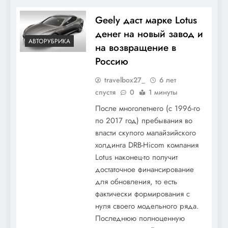
Geely даст марке Lotus
денег на новый завод и
АВТОРУБРИКА
на возвращение в
Россию
travelbox27_
6 лет
спустя
0
1 минуты
После многолетнего (с 1996-го
по 2017 год) пребывания во
власти скупого малайзийского
холдинга DRB-Hicom компания
Lotus наконец-то получит
достаточное финансирование
для обновления, то есть
фактически формирования с
нуля своего модельного ряда.
Последнюю полноценную