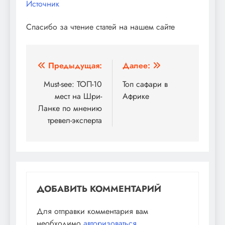
Источник
Спасибо за чтение статей на нашем сайте
Навигация
Предыдущая:
Далее:
по
Must-see: ТОП-10
Топ сафари в
мест на Шри-
Африке
записям
Ланке по мнению
тревел-эксперта
ДОБАВИТЬ КОММЕНТАРИЙ
Для отправки комментария вам
необходимо
авторизоваться
.