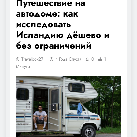
Путешествие на
автодоме: как
исследовать
Исландию дёшево и
без ограничений
Travelbox27_
4 Года Спустя
0
1
Минуты