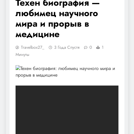
Техен биография —
любимец научного
мира и прорыв в
медицине
Travelbox27_
3 Года Спустя
0
1
Минуты